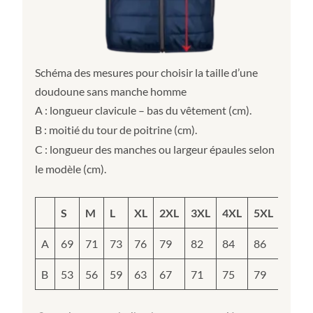
Schéma des mesures pour choisir la taille d’une
doudoune sans manche homme
A : longueur clavicule – bas du vêtement (cm).
B : moitié du tour de poitrine (cm).
C : longueur des manches ou largeur épaules selon
le modèle (cm).
S
M
L
XL
2XL
3XL
4XL
5XL
A
69
71
73
76
79
82
84
86
B
53
56
59
63
67
71
75
79