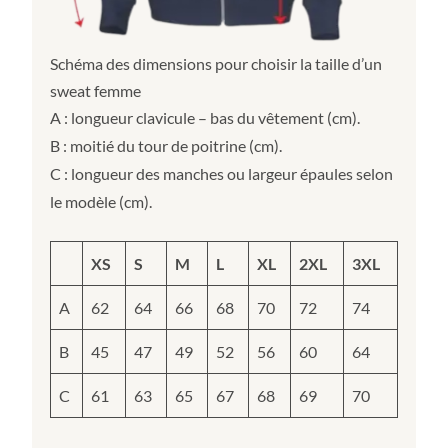
Schéma des dimensions pour choisir la taille d’un
sweat femme
A : longueur clavicule – bas du vêtement (cm).
B : moitié du tour de poitrine (cm).
C : longueur des manches ou largeur épaules selon
le modèle (cm).
XS
S
M
L
XL
2XL
3XL
A
62
64
66
68
70
72
74
B
45
47
49
52
56
60
64
C
61
63
65
67
68
69
70