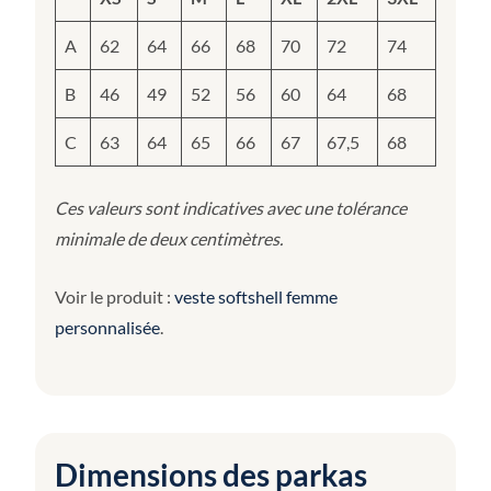
A
62
64
66
68
70
72
74
B
46
49
52
56
60
64
68
C
63
64
65
66
67
67,5
68
Ces valeurs sont indicatives avec une tolérance
minimale de deux centimètres.
Voir le produit :
veste softshell femme
personnalisée
.
Dimensions des parkas