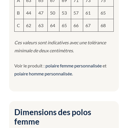
A
63
65
67
69
71
73
75
B
44
47
50
53
57
61
65
C
62
63
64
65
66
67
68
Ces valeurs sont indicatives avec une tolérance
minimale de deux centimètres.
Voir le produit :
polaire femme personnalisée
et
polaire homme personnalisée
.
Dimensions des polos
femme