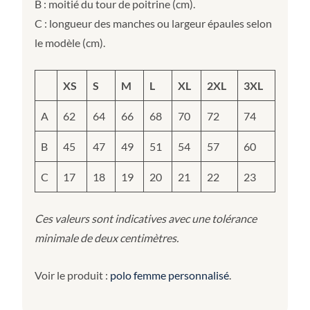
B : moitié du tour de poitrine (cm).
C : longueur des manches ou largeur épaules selon
le modèle (cm).
XS
S
M
L
XL
2XL
3XL
A
62
64
66
68
70
72
74
B
45
47
49
51
54
57
60
C
17
18
19
20
21
22
23
Ces valeurs sont indicatives avec une tolérance
minimale de deux centimètres.
Voir le produit :
polo femme personnalisé
.