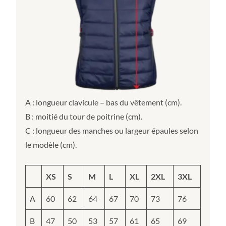
A : longueur clavicule – bas du vêtement (cm).
B : moitié du tour de poitrine (cm).
C : longueur des manches ou largeur épaules selon
le modèle (cm).
XS
S
M
L
XL
2XL
3XL
A
60
62
64
67
70
73
76
B
47
50
53
57
61
65
69