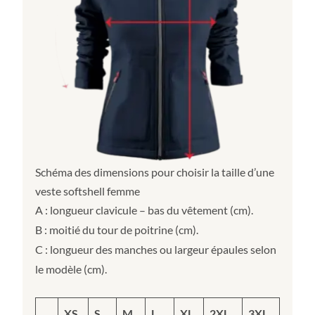
Schéma des dimensions pour choisir la taille d’une
veste softshell femme
A : longueur clavicule – bas du vêtement (cm).
B : moitié du tour de poitrine (cm).
C : longueur des manches ou largeur épaules selon
le modèle (cm).
XS
S
M
L
XL
2XL
3XL