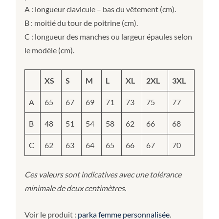
A : longueur clavicule – bas du vêtement (cm).
B : moitié du tour de poitrine (cm).
C : longueur des manches ou largeur épaules selon
le modèle (cm).
XS
S
M
L
XL
2XL
3XL
A
65
67
69
71
73
75
77
B
48
51
54
58
62
66
68
C
62
63
64
65
66
67
70
Ces valeurs sont indicatives avec une tolérance
minimale de deux centimètres.
Voir le produit :
parka femme personnalisée
.