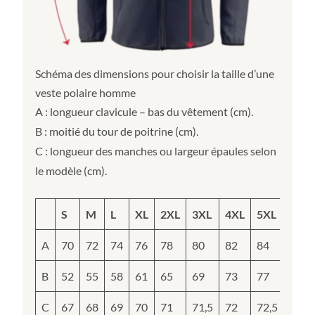
Schéma des dimensions pour choisir la taille d’une
veste polaire homme
A : longueur clavicule – bas du vêtement (cm).
B : moitié du tour de poitrine (cm).
C : longueur des manches ou largeur épaules selon
le modèle (cm).
S
M
L
XL
2XL
3XL
4XL
5XL
A
70
72
74
76
78
80
82
84
B
52
55
58
61
65
69
73
77
C
67
68
69
70
71
71,5
72
72,5