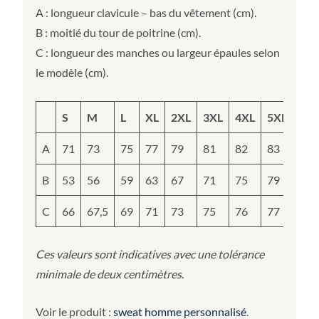
A : longueur clavicule – bas du vêtement (cm).
B : moitié du tour de poitrine (cm).
C : longueur des manches ou largeur épaules selon
le modèle (cm).
S
M
L
XL
2XL
3XL
4XL
5XL
A
71
73
75
77
79
81
82
83
B
53
56
59
63
67
71
75
79
C
66
67,5
69
71
73
75
76
77
Ces valeurs sont indicatives avec une tolérance
minimale de deux centimètres.
Voir le produit :
sweat homme personnalisé
.