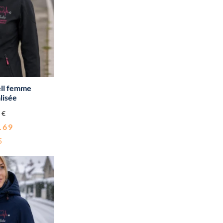
ell femme
lisée
0
€
.69
5