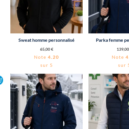
Sweat homme personnalisé
Parka femme pe
65,00
€
139,0
Note
4.20
Note
4
sur 5
sur 