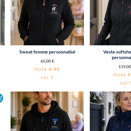
Sweat femme personnalisé
Veste softsh
personna
65,00
€
119,0
Note
4.40
Note
4
sur 5
sur 