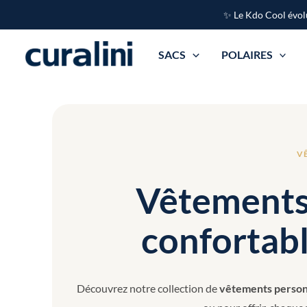
Aller
✨ Le Kdo Cool évolu
au
contenu
SACS
POLAIRES
V
Vêtements 
confortabl
Découvrez notre collection de
vêtements person