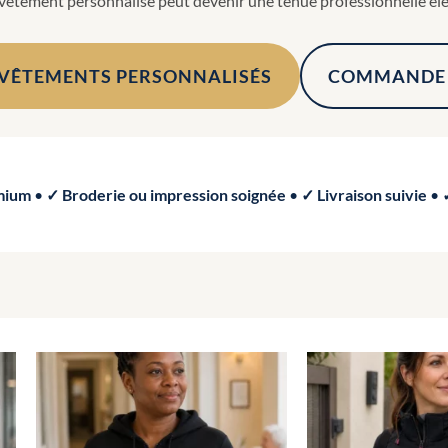
 vêtement personnalisé peut devenir une tenue professionnelle élég
 VÊTEMENTS PERSONNALISÉS
COMMANDE 
mium
•
✓ Broderie ou impression soignée
•
✓ Livraison suivie
•