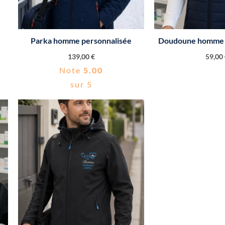
Parka homme personnalisée
Doudoune homme 
139,00
€
59,00
Note
5.00
sur 5