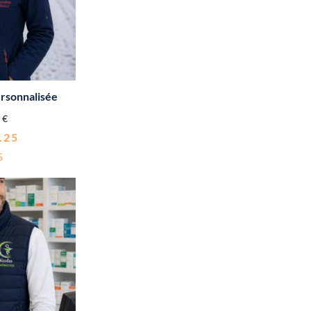
rsonnalisée
0
€
.25
5