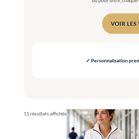
ou pour offrir, chaque
VOIR LES
✓ Personnalisation pre
Trié
11 résultats affichés
par
popularité